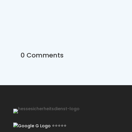
0 Comments
⭐⭐⭐⭐⭐