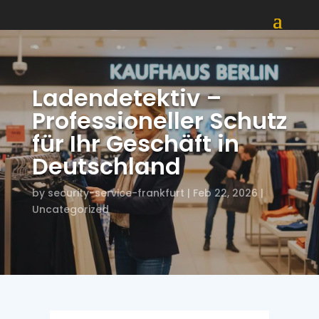
Ladendetektiv –
Professioneller Schutz
für Ihr Geschäft in
Deutschland
by
security-service-frankfurt
|
Feb 22, 2026
|
Uncategorized