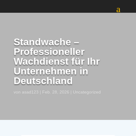
Standwache –
Professioneller
Wachdienst für Ihr
Unternehmen in
Deutschland
von
asad123
|
Feb. 28, 2026
|
Uncategorized